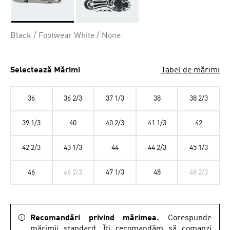
Da
Black / Footwear White / None
Selectează Mărimi
Tabel de mărimi
36
36 2/3
37 1/3
38
38 2/3
39 1/3
40
40 2/3
41 1/3
42
42 2/3
43 1/3
44
44 2/3
45 1/3
46
46 2/3
47 1/3
48
48 2/3
Recomandări privind mărimea.
Corespunde
mărimii standard. Îți recomandăm să comanzi