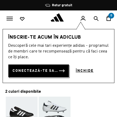
Salt la conținutul principal
Oprește
Retur gratuit
rotația
0
SPORTURI
Fotbal
Încălțăminte
ÎNSCRIE-TE ACUM ÎN ADICLUB
Descoperă cele mai tari experiențe adidas - programul
GHETE WORLD CUP
de membri care te recompensează pentru că faci ceea
RON 450.00
ce îți place.
RON
450.00
Cel mai mic preț anterior
CONECTEAZĂ-TE SAU ÎNSCRIE-TE ACUM
ÎNCHIDE
Preț redus de la
la
RON 900.00
Preț original
2 culori disponibile