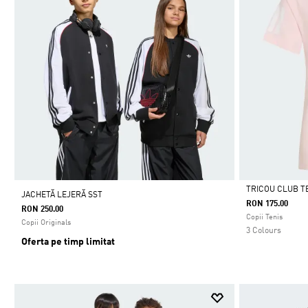
TRICOU CLUB T
JACHETĂ LEJERĂ SST
RON 175.00
RON 250.00
Da
Copii Tenis
Copii Originals
3 Colours
Oferta pe timp limitat