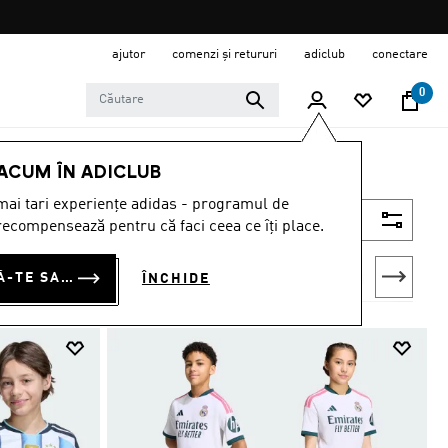
ajutor
comenzi și retururi
adiclub
conectare
0
 ACUM ÎN ADICLUB
ai tari experiențe adidas - programul de
Filtrează
ecompensează pentru că faci ceea ce îți place.
CONECTEAZĂ-TE SAU ÎNSCRIE-TE ACUM
ÎNCHIDE
loni de trening
Treninguri
Pantaloni
Toată îmbrăcămintea pentru