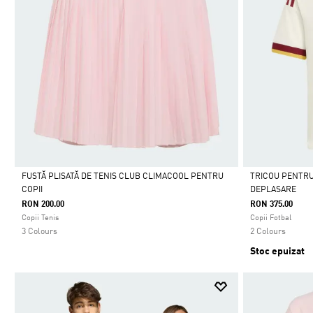
FUSTĂ PLISATĂ DE TENIS CLUB CLIMACOOL PENTRU
TRICOU PENTRU 
COPII
DEPLASARE
Da
Da
RON 200.00
RON 375.00
Copii Tenis
Copii Fotbal
3 Colours
2 Colours
Stoc epuizat