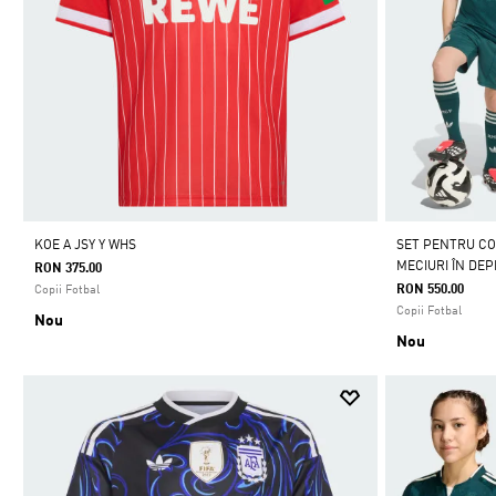
KOE A JSY Y WHS
SET PENTRU CO
MECIURI ÎN DE
RON 375.00
RON 550.00
Copii Fotbal
Copii Fotbal
Nou
Nou