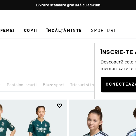
Oprește
Retur gratuit
rotația
FEMEI
COPII
ÎNCĂLȚĂMINTE
SPORTURI
ÎNSCRIE-TE
Descoperă cele m
membri care te r
e
Pantaloni scurți
Bluze sport
Tricouri și topuri
Topuri
Panta