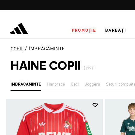
Salt la conținutul principal
PROMOȚIE
BĂRBAȚI
COPII
ÎMBRĂCĂMINTE
HAINE COPII
(1791)
ÎMBRĂCĂMINTE
Hanorace
Geci
Joggers
Seturi complet