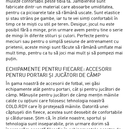
muleze confortabil peste tibia ta. Jambierele sunt
fabricate dintr-un material care absoarbe umiditatea,
pentru ca picioarele tale să rămână uscate. Sunt elastice
și stau strâns pe gambe, iar tu te vei simți confortabil în
timp ce te miști cu stil pe teren. Desigur, jocul nu este
posibil fără o minge, prin urmare avem pentru tine o serie
de mingi în diferite stiluri și culori. Perfecte pentru
meciuri sau pentru o simplă sesiune de antrenament cu
prietenii, aceste mingi sunt făcute să rămână umflate mai
mult timp, pentru ca tu să joci mai mult și să pompezi mai
puțin.
ECHIPAMENTE PENTRU FIECARE: ACCESORII
PENTRU PORTARI ȘI JUCĂTORI DE CÂMP
În gama noastră de accesorii de fotbal, vei găsi
echipamente atât pentru portari, cât și pentru jucători de
câmp. Mănușile pentru jucători de câmp mențin mâinile
calde cu opțiuni care folosesc tehnologia noastră
COLD.RDY care îți protejează mâinile. Datorită unei
căptușeli din fleece, acestea sunt deosebit de confortabile
și călduroase. Știm că, în zilele noastre, sportul și
tehnologia sunt inseparabile, prin urmare dorim să