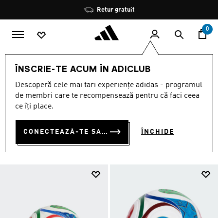
Salt la conținutul principal
Oprește
Retur gratuit
rotația
0
SPORTURI
Fotbal
Accesorii
ÎNSCRIE-TE ACUM ÎN ADICLUB
ACCESORII DE FOTBAL
Descoperă cele mai tari experiențe adidas - programul
(410)
de membri care te recompensează pentru că faci ceea
ce îți place.
Filtrează
Imagini Mari
CONECTEAZĂ-TE SAU ÎNSCRIE-TE ACUM
ÎNCHIDE
Fotbal
Manusi
Șosete
Trionda