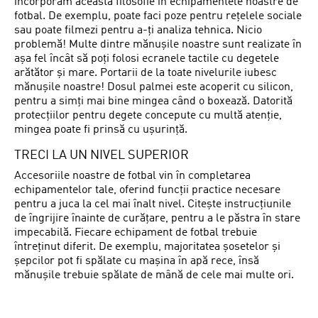
încorporăm această filosofie în echipamentele noastre de
fotbal. De exemplu, poate faci poze pentru rețelele sociale
sau poate filmezi pentru a-ți analiza tehnica. Nicio
problemă! Multe dintre mănușile noastre sunt realizate în
așa fel încât să poți folosi ecranele tactile cu degetele
arătător și mare. Portarii de la toate nivelurile iubesc
mănușile noastre! Dosul palmei este acoperit cu silicon,
pentru a simți mai bine mingea când o boxează. Datorită
protecțiilor pentru degete concepute cu multă atenție,
mingea poate fi prinsă cu ușurință.
TRECI LA UN NIVEL SUPERIOR
Accesoriile noastre de fotbal vin în completarea
echipamentelor tale, oferind funcții practice necesare
pentru a juca la cel mai înalt nivel. Citește instrucțiunile
de îngrijire înainte de curățare, pentru a le păstra în stare
impecabilă. Fiecare echipament de fotbal trebuie
întreținut diferit. De exemplu, majoritatea șosetelor și
șepcilor pot fi spălate cu mașina în apă rece, însă
mănușile trebuie spălate de mână de cele mai multe ori.