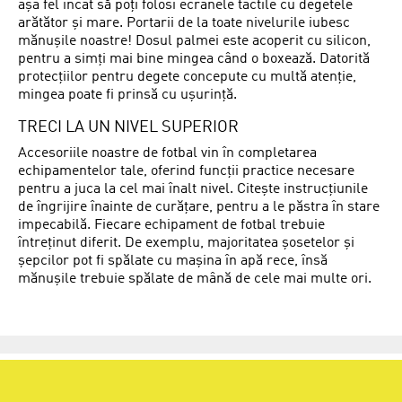
așa fel încât să poți folosi ecranele tactile cu degetele
arătător și mare. Portarii de la toate nivelurile iubesc
mănușile noastre! Dosul palmei este acoperit cu silicon,
pentru a simți mai bine mingea când o boxează. Datorită
protecțiilor pentru degete concepute cu multă atenție,
mingea poate fi prinsă cu ușurință.
TRECI LA UN NIVEL SUPERIOR
Accesoriile noastre de fotbal vin în completarea
echipamentelor tale, oferind funcții practice necesare
pentru a juca la cel mai înalt nivel. Citește instrucțiunile
de îngrijire înainte de curățare, pentru a le păstra în stare
impecabilă. Fiecare echipament de fotbal trebuie
întreținut diferit. De exemplu, majoritatea șosetelor și
șepcilor pot fi spălate cu mașina în apă rece, însă
mănușile trebuie spălate de mână de cele mai multe ori.