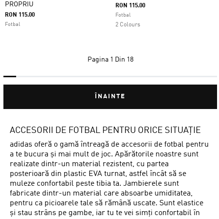
PROPRIU
RON 115.00
RON 115.00
Fotbal
Fotbal
2 Colours
Pagina
1 Din 18
ÎNAINTE
ACCESORII DE FOTBAL PENTRU ORICE SITUAȚIE
adidas oferă o gamă întreagă de accesorii de fotbal pentru
a te bucura și mai mult de joc. Apărătorile noastre sunt
realizate dintr-un material rezistent, cu partea
posterioară din plastic EVA turnat, astfel încât să se
muleze confortabil peste tibia ta. Jambierele sunt
fabricate dintr-un material care absoarbe umiditatea,
pentru ca picioarele tale să rămână uscate. Sunt elastice
și stau strâns pe gambe, iar tu te vei simți confortabil în