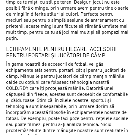
timp ce te miști cu stil pe teren. Desigur, jocul nu este
posibil fără o minge, prin urmare avem pentru tine o serie
de mingi în diferite stiluri și culori. Perfecte pentru
meciuri sau pentru o simplă sesiune de antrenament cu
prietenii, aceste mingi sunt făcute să rămână umflate mai
mult timp, pentru ca tu să joci mai mult și să pompezi mai
puțin.
ECHIPAMENTE PENTRU FIECARE: ACCESORII
PENTRU PORTARI ȘI JUCĂTORI DE CÂMP
În gama noastră de accesorii de fotbal, vei găsi
echipamente atât pentru portari, cât și pentru jucători de
câmp. Mănușile pentru jucători de câmp mențin mâinile
calde cu opțiuni care folosesc tehnologia noastră
COLD.RDY care îți protejează mâinile. Datorită unei
căptușeli din fleece, acestea sunt deosebit de confortabile
și călduroase. Știm că, în zilele noastre, sportul și
tehnologia sunt inseparabile, prin urmare dorim să
încorporăm această filosofie în echipamentele noastre de
fotbal. De exemplu, poate faci poze pentru rețelele sociale
sau poate filmezi pentru a-ți analiza tehnica. Nicio
problemă! Multe dintre mănușile noastre sunt realizate în