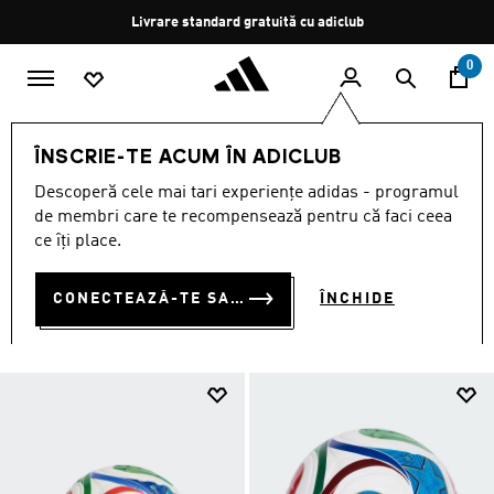
Salt la conținutul principal
Oprește
Retur gratuit
rotația
0
SPORTURI
Fotbal
Accesorii
ÎNSCRIE-TE ACUM ÎN ADICLUB
ACCESORII DE FOTBAL
Descoperă cele mai tari experiențe adidas - programul
(422)
de membri care te recompensează pentru că faci ceea
ce îți place.
Filtrează
Imagini Mari
CONECTEAZĂ-TE SAU ÎNSCRIE-TE ACUM
ÎNCHIDE
Fotbal
Manusi
Șosete
Trionda