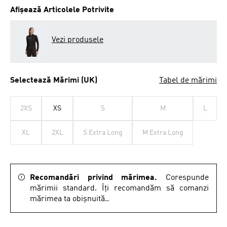
Afișează Articolele Potrivite
Vezi produsele
Selectează Mărimi (UK)
Tabel de mărimi
2XS
XS
S
M
L
XL
2XL
S Extra Long
M Extra Long
Recomandări privind mărimea.
Corespunde
mărimii standard. Îți recomandăm să comanzi
mărimea ta obișnuită..