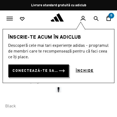
Salt la conținutul principal
Oprește
Livrare standard gratuită cu adiclub
rotația
0
Femei
ÎMBRĂCĂMINTE
ÎNSCRIE-TE ACUM ÎN ADICLUB
Descoperă cele mai tari experiențe adidas - programul
PANTALONI DE TRENING
de membri care te recompensează pentru că faci ceea
ENTRADA 22
ce îți place.
RON 120.00
CONECTEAZĂ-TE SAU ÎNSCRIE-TE ACUM
ÎNCHIDE
RON
100.00
Cel mai mic preț anterior
Preț redus de la
la
RON 200.00
Preț original
Black