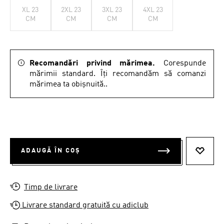
XL 23
2XL 23
3XL 23
4XL 23
CM
CM
CM
CM
Recomandări privind mărimea.
Corespunde
mărimii standard. Îți recomandăm să comanzi
mărimea ta obișnuită..
ADAUGĂ ÎN COȘ
ADAUG
Timp de livrare
Livrare standard gratuită cu adiclub