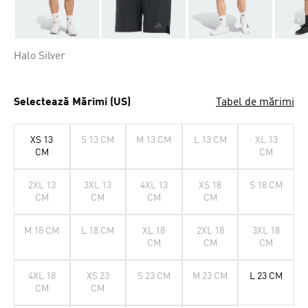
Halo Silver
Selectează Mărimi (US)
Tabel de mărimi
XS 13
S 13 CM
M 13 CM
L 13 CM
XL 13
CM
CM
2XL 13
3XL 13
4XL 13
XS 18
S 18 CM
CM
CM
CM
CM
M 18 CM
L 18 CM
XL 18
2XL 18
3XL 18
CM
CM
CM
4XL 18
XS 23
S 23 CM
M 23 CM
L 23 CM
CM
CM