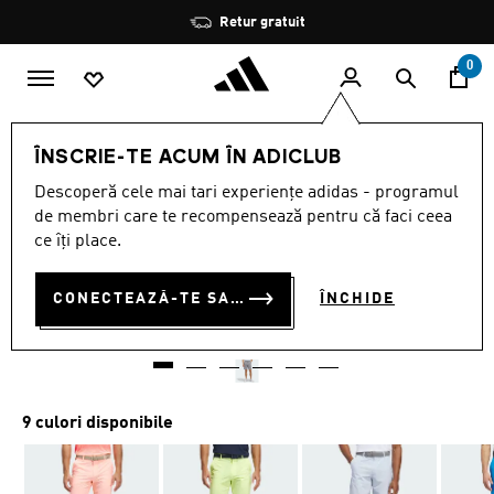
Salt la conținutul principal
Oprește
Retur gratuit
rotația
0
BĂRBAȚI
ÎMBRĂCĂMINTE
ÎNSCRIE-TE ACUM ÎN ADICLUB
Descoperă cele mai tari experiențe adidas - programul
PANTALONI SCURȚI DE
de membri care te recompensează pentru că faci ceea
GOLF ULTIMATE365 DE 21,5
ce îți place.
CM
CONECTEAZĂ-TE SAU ÎNSCRIE-TE ACUM
ÎNCHIDE
RON 350.00
9 culori disponibile