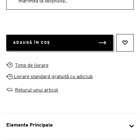
mărimea ta obișnuită..
ADAUGĂ ÎN COȘ
ADAUG
Timp de livrare
Livrare standard gratuită cu adiclub
Returul unui articol
Elemente Principale