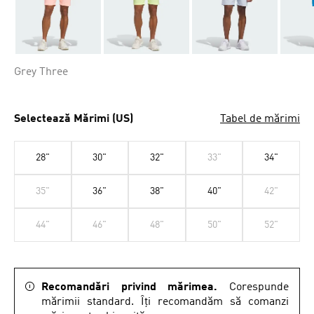
Grey Three
Selectează Mărimi (US)
Tabel de mărimi
28"
30"
32"
33"
34"
35"
36"
38"
40"
42"
44"
46"
48"
50"
52"
Recomandări privind mărimea.
Corespunde
mărimii standard. Îți recomandăm să comanzi