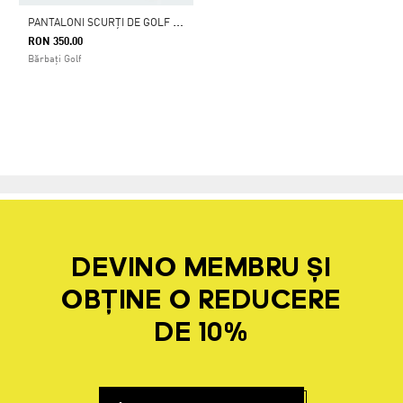
P
ANTALONI SCURȚI DE GOLF ULTIMATE365 DE 21,5 CM
RON 350.00
Bărbați Golf
DEVINO MEMBRU ȘI
OBȚINE O REDUCERE
DE 10%