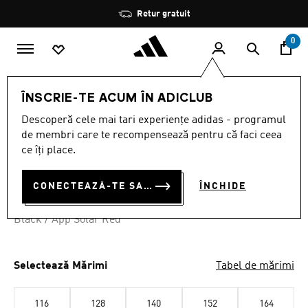
Salt la conținutul principal
Oprește
Retur gratuit
rotația
0
COPII
ÎMBRĂCĂMINTE
ÎNSCRIE-TE ACUM ÎN ADICLUB
Descoperă cele mai tari experiențe adidas - programul
PANTALONI TIRO ESSENTIAL
de membri care te recompensează pentru că faci ceea
RON 200.00
ce îți place.
CONECTEAZĂ-TE SAU ÎNSCRIE-TE ACUM
ÎNCHIDE
Black / App Solar Red
Selectează Mărimi
Tabel de mărimi
116
128
140
152
164