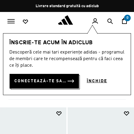
Salt la conținutul principal
Oprește
Livrare standard gratuită cu adiclub
rotația
0
BĂRBAȚI
ÎNCĂLȚĂMINTE
ÎNSCRIE-TE ACUM ÎN ADICLUB
PANTOFI PENTRU BĂRBAȚI
Descoperă cele mai tari experiențe adidas - programul
de membri care te recompensează pentru că faci ceea
(4472)
ce îți place.
Filtrează
Imagini Mari
CONECTEAZĂ-TE SAU ÎNSCRIE-TE ACUM
ÎNCHIDE
ÎNCĂLȚĂMINTE
Pantofi casual
Sală și antrenament
Fotbal