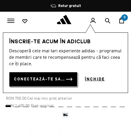
Salt la conținutul principal
Oprește
Retur gratuit
rotația
0
Femei
ÎNCĂLȚĂMINTE
ÎNSCRIE-TE ACUM ÎN ADICLUB
Descoperă cele mai tari experiențe adidas - programul
Oferta pe timp limitat
de membri care te recompensează pentru că faci ceea
ce îți place.
PANTOFI SPORT ADIDAS BY
STELLA MCCARTNEY
CONECTEAZĂ-TE SAU ÎNSCRIE-TE ACUM
ÎNCHIDE
RON 700.00
RON
700.00
Cel mai mic preț anterior
Preț redus de la
la
RON 1,400.00
Preț original