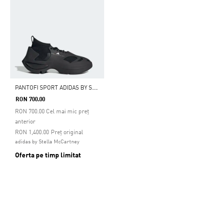
P
ANTOFI SPORT ADIDAS BY STELLA MCCARTNEY
RON 700.00
RON
700.00
Cel mai mic preț
anterior
Preț redus de la
la
RON 1,400.00
Preț original
adidas by Stella McCartney
Oferta pe timp limitat