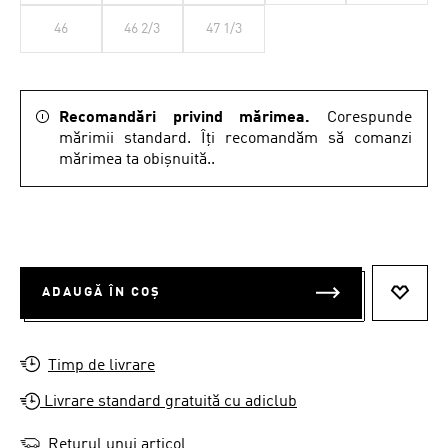
46
46 2/3
47 1/3
Recomandări privind mărimea.
Corespunde
mărimii standard. Îți recomandăm să comanzi
mărimea ta obișnuită..
ADAUGĂ ÎN COȘ
ADAUG
Timp de livrare
Livrare standard gratuită cu adiclub
Returul unui articol