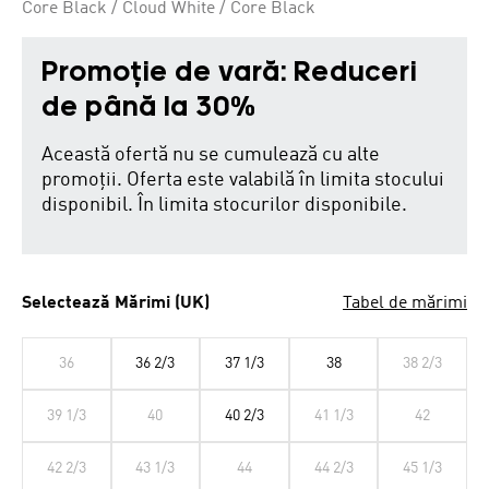
Core Black / Cloud White / Core Black
Promoție de vară: Reduceri
de până la 30%
Această ofertă nu se cumulează cu alte
promoții. Oferta este valabilă în limita stocului
disponibil. În limita stocurilor disponibile.
Selectează Mărimi (UK)
Tabel de mărimi
36
36 2/3
37 1/3
38
38 2/3
39 1/3
40
40 2/3
41 1/3
42
42 2/3
43 1/3
44
44 2/3
45 1/3