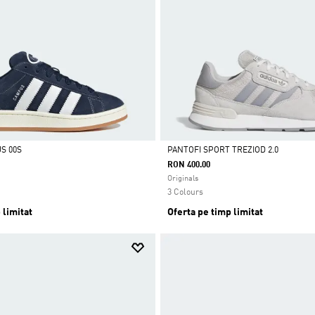
S 00S
PANTOFI SPORT TREZIOD 2.0
RON 400.00
Da
Originals
3 Colours
 limitat
Oferta pe timp limitat