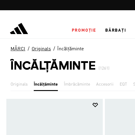
Salt la conținutul principal
PROMOȚIE
BĂRBAȚI
MĂRCI
Originals
Încălţăminte
ÎNCĂLŢĂMINTE
(1261)
Originals
Încălţăminte
Îmbrăcăminte
Accesorii
EQT
S