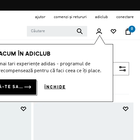
ajutor
comenzi și retururi
adiclub
conectare
0
 ACUM ÎN ADICLUB
ai tari experiențe adidas - programul de
Filtrează
ecompensează pentru că faci ceea ce îți place.
CONECTEAZĂ-TE SAU ÎNSCRIE-TE ACUM
ÎNCHIDE