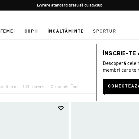
Oprește
Retur gratuit
rotația
FEMEI
COPII
ÎNCĂLȚĂMINTE
SPORTURI
ÎNSCRIE-TE
Descoperă cele m
membri care te r
til Retro
100 Thieves
Originals · Înot