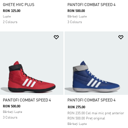
GHETE HVC PLUS
PANTOFI COMBAT SPEED 4
RON 325.00
RON 500.00
Lupte
Bărbați Lupte
2 Colours
3 Colours
PANTOFI COMBAT SPEED 4
PANTOFI COMBAT SPEED 4
RON 500.00
RON 275.00
Bărbați Lupte
RON
235.00
Cel mai mic preț anterior
3 Colours
Preț redus de la
la
RON 500.00
Preț original
Bărbați Lupte