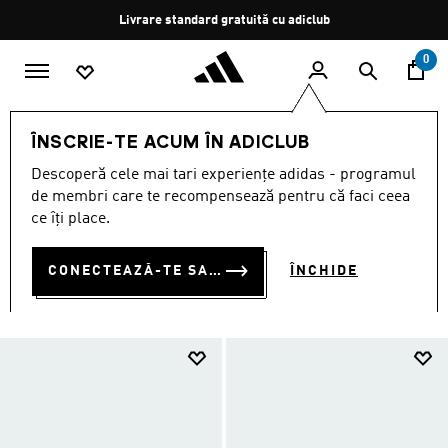
Salt la conținutul principal
Oprește
Livrare standard gratuită cu adiclub
rotația
0
SPORTURI
Alte sporturi
Lupte
Încălțăminte
ÎNSCRIE-TE ACUM ÎN ADICLUB
ÎNCĂLȚĂMINTE
Descoperă cele mai tari experiențe adidas - programul
(7)
de membri care te recompensează pentru că faci ceea
ce îți place.
Filtrează
Imagini Mari
CONECTEAZĂ-TE SAU ÎNSCRIE-TE ACUM
ÎNCHIDE
Lupte
Accesorii
Îmbrăcăminte
Încălțăminte