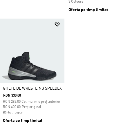
3 Colours
Oferta pe timp limitat
GHETE DE WRESTLING SPEEDEX
RON 330.00
RON
282.00
Cel mai mic preț anterior
Preț redus de la
la
RON 600.00
Preț original
Bărbați Lupte
Oferta pe timp limitat