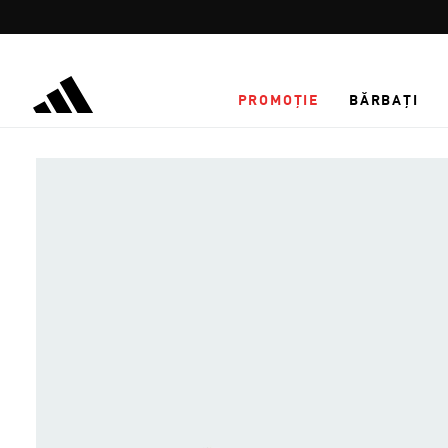
Salt la conținutul principal
PROMOȚIE
BĂRBAȚI