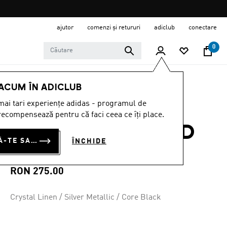
ajutor
comenzi și retururi
adiclub
conectare
0
COPII
ÎNCĂLȚĂMINTE
 ACUM ÎN ADICLUB
ai tari experiențe adidas - programul de
PANTOFI
ecompensează pentru că faci ceea ce îți place.
STREETTALK BOLD
CONECTEAZĂ-TE SAU ÎNSCRIE-TE ACUM
ÎNCHIDE
JUNIOR
RON 275.00
Crystal Linen / Silver Metallic / Core Black