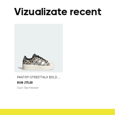
Vizualizate recent
P
ANTOFI STREETTALK BOLD JUNIOR
RON 275.00
Copii Sportswear