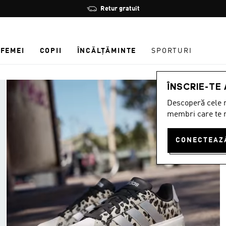
Oprește
Retur gratuit
rotația
FEMEI
COPII
ÎNCĂLȚĂMINTE
SPORTURI
ÎNSCRIE-TE
Descoperă cele m
membri care te r