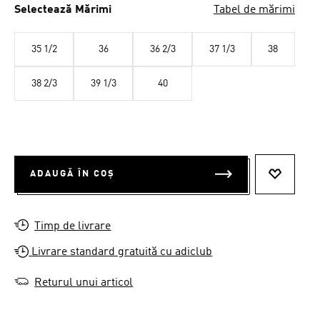
Selectează Mărimi
Tabel de mărimi
35 1/2
36
36 2/3
37 1/3
38
38 2/3
39 1/3
40
ADAUGĂ ÎN COȘ
ADAUGĂ 
Timp de livrare
Livrare standard gratuită cu adiclub
Returul unui articol