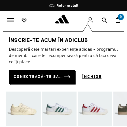
Salt la conținutul principal
Oprește
Retur gratuit
rotația
0
MĂRCI
Originals
Încălţăminte
ÎNSCRIE-TE ACUM ÎN ADICLUB
Descoperă cele mai tari experiențe adidas - programul
PANTOFI SUPERSTAR II
de membri care te recompensează pentru că faci ceea
RON 650.00
ce îți place.
CONECTEAZĂ-TE SAU ÎNSCRIE-TE ACUM
ÎNCHIDE
29 culori disponibile