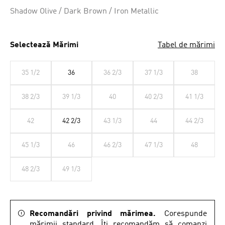
Shadow Olive / Dark Brown / Iron Metallic
Selectează Mărimi
Tabel de mărimi
35 1/2
36
36 2/3
37 1/3
38
38 2/3
39 1/3
40
40 2/3
41 1/3
42
42 2/3
43 1/3
44
44 2/3
45 1/3
46
46 2/3
47 1/3
48
48 2/3
49 1/3
Recomandări privind mărimea.
Corespunde
mărimii standard. Îți recomandăm să comanzi