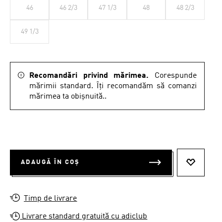
46
46 2/3
47 1/3
48
48 2/3
49 1/3
Recomandări privind mărimea.
Corespunde
mărimii standard. Îți recomandăm să comanzi
mărimea ta obișnuită..
ADAUGĂ ÎN COȘ
ADAUGĂ 
Timp de livrare
Livrare standard gratuită cu adiclub