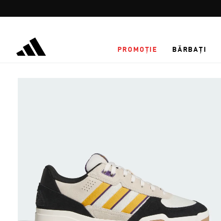
Salt la conținutul principal
PROMOȚIE
BĂRBAȚI