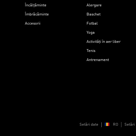
Încălțăminte
Alergare
Îmbrăcăminte
Baschet
Accesorii
Fotbal
Yoga
Activități în aer liber
Tenis
Antrenament
Setări date
RO
Setări