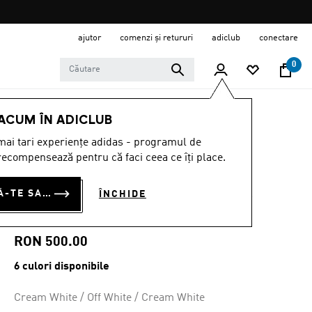
ajutor
comenzi și retururi
adiclub
conectare
0
MĂRCI
Originals
Încălţăminte
 ACUM ÎN ADICLUB
ai tari experiențe adidas - programul de
Oferta pe timp limitat
ecompensează pentru că faci ceea ce îți place.
PANTOFI TEKKIRA
CONECTEAZĂ-TE SAU ÎNSCRIE-TE ACUM
ÎNCHIDE
CUP
RON 500.00
6 culori disponibile
Cream White / Off White / Cream White