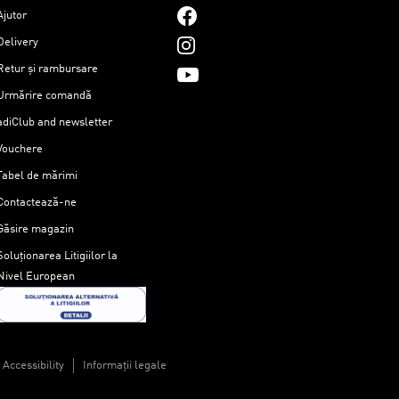
Ajutor
Delivery
Retur și rambursare
Urmărire comandă
adiClub and newsletter
Vouchere
Tabel de mărimi
Contactează-ne
Găsire magazin
Soluționarea Litigiilor la
Nivel European
Accessibility
Informații legale