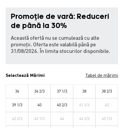
Promoție de vară: Reduceri
de până la 30%
Această ofertă nu se cumulează cu alte
promoții. Oferta este valabilă până pe
31/08/2026. În limita stocurilor disponibile.
Selectează Mărimi
Tabel de mărimi
36
36 2/3
37 1/3
38
38 2/3
39 1/3
40
40 2/3
41 1/3
42
42 2/3
43 1/3
44
44 2/3
45 1/3