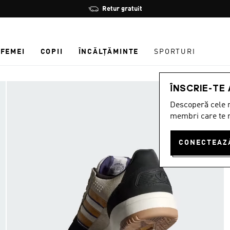
Oprește
Retur gratuit
rotația
FEMEI
COPII
ÎNCĂLȚĂMINTE
SPORTURI
ÎNSCRIE-TE
Descoperă cele m
membri care te r