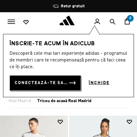
Salt la conținutul principal
Oprește
Reduceri de până la 30%
rotația
0
ECHIPE
Real Madrid
Tricou de acasă Real Madrid
ÎNSCRIE-TE ACUM ÎN ADICLUB
TRICOU DE ACASĂ REAL
Descoperă cele mai tari experiențe adidas - programul
de membri care te recompensează pentru că faci ceea
MADRID
ce îți place.
(30)
CONECTEAZĂ-TE SAU ÎNSCRIE-TE ACUM
ÎNCHIDE
Filtrează
Imagini Mari
Real Madrid
Tricou de acasă Real Madrid