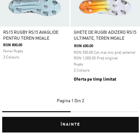
RS15 RUGBY RS15 AVAGLIDE
GHETE DE RUGBI ADIZERO RS15
PENTRU TEREN MOALE
ULTIMATE, TEREN MOALE
RON 800.00
RON 600.00
Femei Rugby
RON
550.00
Cel mai mic preț anterior
3 Colours
Preț redus de la
la
RON 1,000.00
Preț original
Rugby
2 Colours
Oferta pe timp limitat
Pagina
1 Din 2
ÎNAINTE