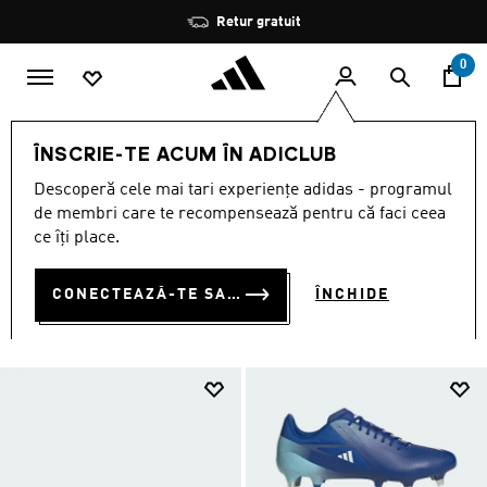
Salt la conținutul principal
Oprește
Retur gratuit
rotația
0
SPORTURI
Alte sporturi
Rugby
Ghete de rugby
ÎNSCRIE-TE ACUM ÎN ADICLUB
GHETE DE RUGBY
Descoperă cele mai tari experiențe adidas - programul
(32)
de membri care te recompensează pentru că faci ceea
ce îți place.
Filtrează
Imagini Mari
CONECTEAZĂ-TE SAU ÎNSCRIE-TE ACUM
ÎNCHIDE
ii
Îmbrăcăminte
Ghete de rugby