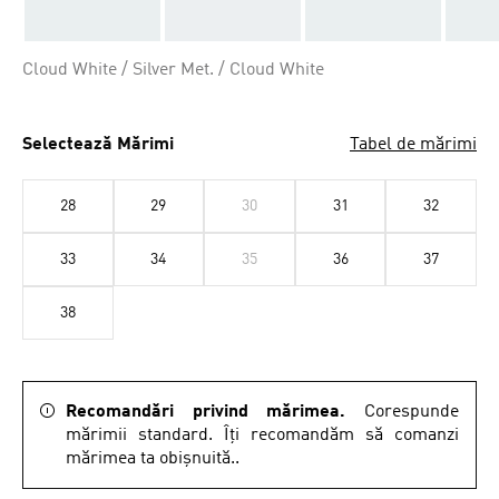
Cloud White / Silver Met. / Cloud White
Selectează Mărimi
Tabel de mărimi
28
29
30
31
32
33
34
35
36
37
38
Recomandări privind mărimea.
Corespunde
mărimii standard. Îți recomandăm să comanzi
mărimea ta obișnuită..