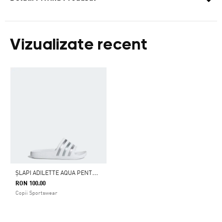
Vizualizate recent
Ș
LAPI ADILETTE AQUA PENTRU COPII
RON 100.00
Copii Sportswear