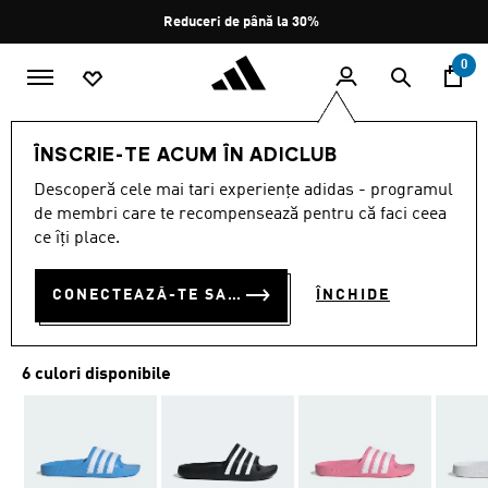
Salt la conținutul principal
Oprește
Reduceri de până la 30%
rotația
0
COPII
ÎNCĂLȚĂMINTE
ÎNSCRIE-TE ACUM ÎN ADICLUB
Descoperă cele mai tari experiențe adidas - programul
ȘLAPI ADILETTE AQUA
de membri care te recompensează pentru că faci ceea
PENTRU COPII
ce îți place.
RON 100.00
CONECTEAZĂ-TE SAU ÎNSCRIE-TE ACUM
ÎNCHIDE
6 culori disponibile