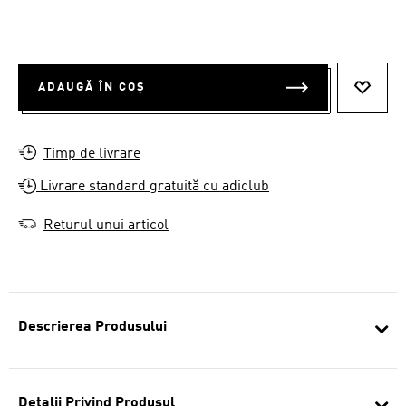
ADAUGĂ ÎN COȘ
ADAUG
Timp de livrare
Livrare standard gratuită cu adiclub
Returul unui articol
Descrierea Produsului
Detalii Privind Produsul