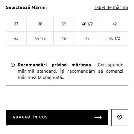
Selectează Mărimi
Tabel de mărimi
37
38
39
40 1/2
42
43
44 1/2
46
47
48 1/2
Recomandări privind mărimea.
Corespunde
mărimii standard. Îți recomandăm să comanzi
mărimea ta obișnuită..
ADAUGĂ ÎN COȘ
ADAUG