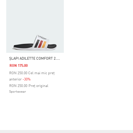
Ș
LAPI ADILETTE COMFORT 2.0 GERMANY
RON 175.00
RON
250.00
Cel mai mic preț
anterior
-30%
Preț redus de la
la
RON 250.00
Preț original
Sportswear