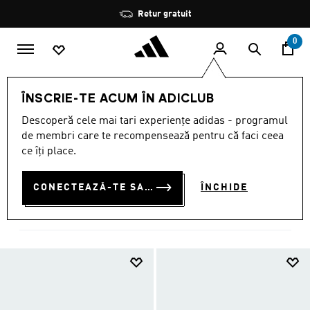
Salt la conținutul principal
Oprește
Retur gratuit
rotația
0
Franchises
Tour 360
ÎNSCRIE-TE ACUM ÎN ADICLUB
COLECȚIA GOLF TOUR 360
Descoperă cele mai tari experiențe adidas - programul
de membri care te recompensează pentru că faci ceea
(6)
ce îți place.
Filtrează
Imagini Mari
CONECTEAZĂ-TE SAU ÎNSCRIE-TE ACUM
ÎNCHIDE
Tour 360
4DFWD
Adibreak
Adicross
Adifom
Adilette