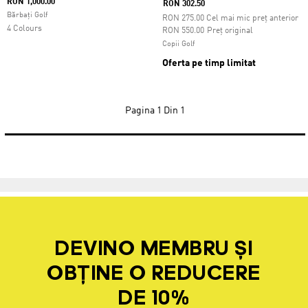
RON 1,000.00
RON 302.50
Bărbați Golf
RON
275.00
Cel mai mic preț anterior
4 Colours
Preț redus de la
la
RON 550.00
Preț original
Copii Golf
Oferta pe timp limitat
Pagina
1 Din 1
DEVINO MEMBRU ȘI
OBȚINE O REDUCERE
DE 10%