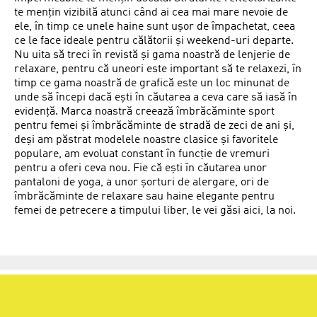
te mențin vizibilă atunci când ai cea mai mare nevoie de
ele, în timp ce unele haine sunt ușor de împachetat, ceea
ce le face ideale pentru călătorii și weekend-uri departe.
Nu uita să treci în revistă și gama noastră de lenjerie de
relaxare, pentru că uneori este important să te relaxezi, în
timp ce gama noastră de grafică este un loc minunat de
unde să începi dacă ești în căutarea a ceva care să iasă în
evidență. Marca noastră creează îmbrăcăminte sport
pentru femei și îmbrăcăminte de stradă de zeci de ani și,
deși am păstrat modelele noastre clasice și favoritele
populare, am evoluat constant în funcție de vremuri
pentru a oferi ceva nou. Fie că ești în căutarea unor
pantaloni de yoga, a unor șorturi de alergare, ori de
îmbrăcăminte de relaxare sau haine elegante pentru
femei de petrecere a timpului liber, le vei găsi aici, la noi.