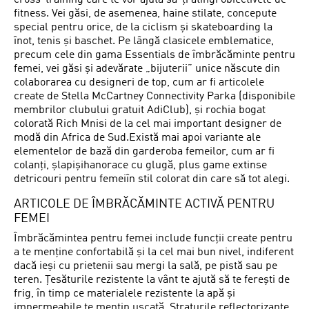
cross-training care te vor ajuta să-ți atingi obiectivele de
fitness. Vei găsi, de asemenea, haine stilate, concepute
special pentru orice, de la ciclism și skateboarding la
înot, tenis și baschet. Pe lângă clasicele emblematice,
precum cele din gama Essentials de îmbrăcăminte pentru
femei, vei găsi și adevărate „bijuterii” unice născute din
colaborarea cu designeri de top, cum ar fi articolele
create de Stella McCartney Connectivity Parka (disponibile
membrilor clubului gratuit AdiClub), și rochia bogat
colorată Rich Mnisi de la cel mai important designer de
modă din Africa de Sud.Există mai apoi variante ale
elementelor de bază din garderoba femeilor, cum ar fi
colanți, șlapișihanorace cu glugă, plus game extinse
detricouri pentru femeiîn stil colorat din care să tot alegi.
ARTICOLE DE ÎMBRĂCĂMINTE ACTIVĂ PENTRU
FEMEI
Îmbrăcămintea pentru femei include funcții create pentru
a te menține confortabilă și la cel mai bun nivel, indiferent
dacă ieși cu prietenii sau mergi la sală, pe pistă sau pe
teren. Țesăturile rezistente la vânt te ajută să te ferești de
frig, în timp ce materialele rezistente la apă și
impermeabile te mențin uscată. Straturile reflectorizante