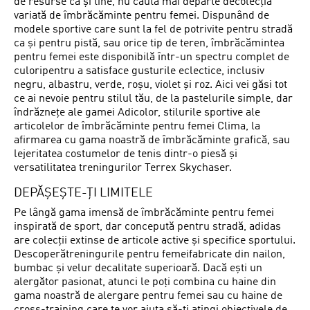
de resurse ca și tine, nu căuta mai departe decolecția
variată de îmbrăcăminte pentru femei. Dispunând de
modele sportive care sunt la fel de potrivite pentru stradă
ca și pentru pistă, sau orice tip de teren, îmbrăcămintea
pentru femei este disponibilă într-un spectru complet de
culoripentru a satisface gusturile eclectice, inclusiv
negru, albastru, verde, roșu, violet și roz. Aici vei găsi tot
ce ai nevoie pentru stilul tău, de la pastelurile simple, dar
îndrăznețe ale gamei Adicolor, stilurile sportive ale
articolelor de îmbrăcăminte pentru femei Clima, la
afirmarea cu gama noastră de îmbrăcăminte grafică, sau
lejeritatea costumelor de tenis dintr-o piesă și
versatilitatea treningurilor Terrex Skychaser.
DEPĂȘEȘTE-ȚI LIMITELE
Pe lângă gama imensă de îmbrăcăminte pentru femei
inspirată de sport, dar concepută pentru stradă, adidas
are colecții extinse de articole active și specifice sportului.
Descoperătreningurile pentru femeifabricate din nailon,
bumbac și velur decalitate superioară. Dacă ești un
alergător pasionat, atunci le poți combina cu haine din
gama noastră de alergare pentru femei sau cu haine de