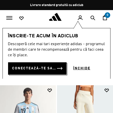
Salt la conținutul principal
Oprește
Livrare standard gratuită cu adiclub
rotația
0
Femei
ÎMBRĂCĂMINTE
ÎNSCRIE-TE ACUM ÎN ADICLUB
ÎMBRĂCĂMINTE
Descoperă cele mai tari experiențe adidas - programul
(3390)
de membri care te recompensează pentru că faci ceea
ce îți place.
Filtrează
Imagini Mari
CONECTEAZĂ-TE SAU ÎNSCRIE-TE ACUM
ÎNCHIDE
ÎMBRĂCĂMINTE
Tricouri și topuri
Colanți și pantaloni de yoga