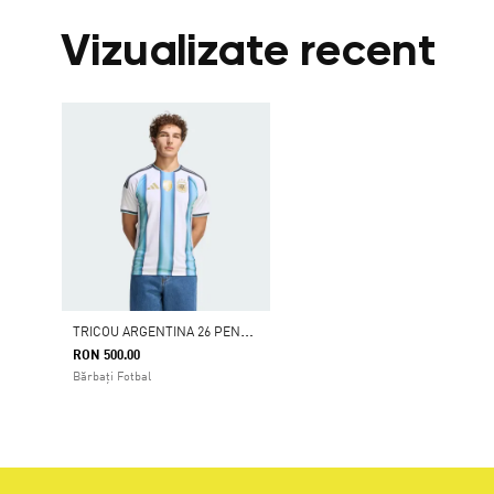
Vizualizate recent
T
RICOU ARGENTINA 26 PENTRU MECIURI PE TEREN PROPRIU
RON 500.00
Bărbați Fotbal