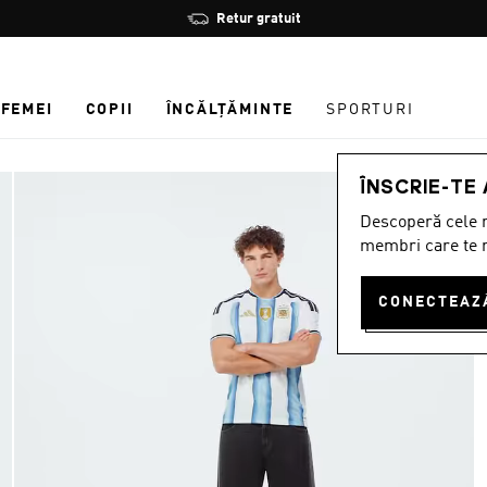
Oprește
Reduceri de până la 30%
rotația
FEMEI
COPII
ÎNCĂLȚĂMINTE
SPORTURI
ÎNSCRIE-TE
Descoperă cele m
membri care te r