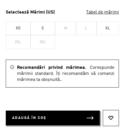
Selectează Mărimi (US)
Tabel de mărimi
XS
S
M
L
XL
2XL
3XL
Recomandări privind mărimea.
Corespunde
mărimii standard. Îți recomandăm să comanzi
mărimea ta obișnuită..
ADAUGĂ ÎN COȘ
ADAUGĂ 