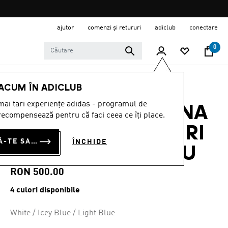
ajutor
comenzi și retururi
adiclub
conectare
0
BĂRBAȚI
ÎMBRĂCĂMINTE
 ACUM ÎN ADICLUB
ai tari experiențe adidas - programul de
TRICOU ARGENTINA
ecompensează pentru că faci ceea ce îți place.
26 PENTRU MECIURI
CONECTEAZĂ-TE SAU ÎNSCRIE-TE ACUM
ÎNCHIDE
PE TEREN PROPRIU
RON 500.00
4 culori disponibile
White / Icey Blue / Light Blue