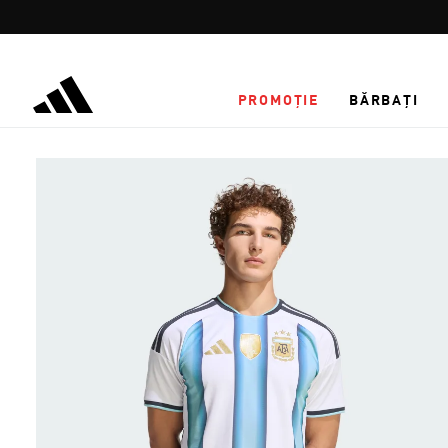
Salt la conținutul principal
PROMOȚIE
BĂRBAȚI