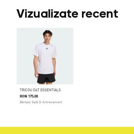
Vizualizate recent
TRICOU D4T ESSENTIALS
RON 175.00
Bărbați Sală Și Antrenament