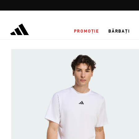
Salt la conținutul principal
PROMOȚIE
BĂRBAȚI