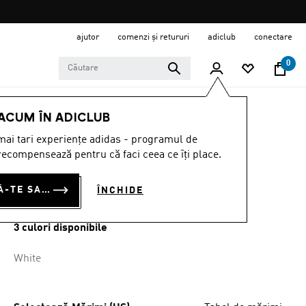
ajutor
comenzi și retururi
adiclub
conectare
0
BĂRBAȚI
ÎMBRĂCĂMINTE
 ACUM ÎN ADICLUB
ai tari experiențe adidas - programul de
TRICOU D4T
ecompensează pentru că faci ceea ce îți place.
ESSENTIALS
CONECTEAZĂ-TE SAU ÎNSCRIE-TE ACUM
ÎNCHIDE
RON 175.00
3 culori disponibile
White