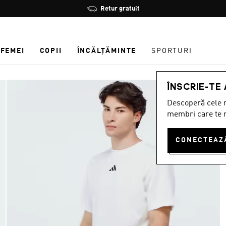
Oprește
Retur gratuit
rotația
FEMEI
COPII
ÎNCĂLȚĂMINTE
SPORTURI
ÎNSCRIE-TE
Descoperă cele m
membri care te r