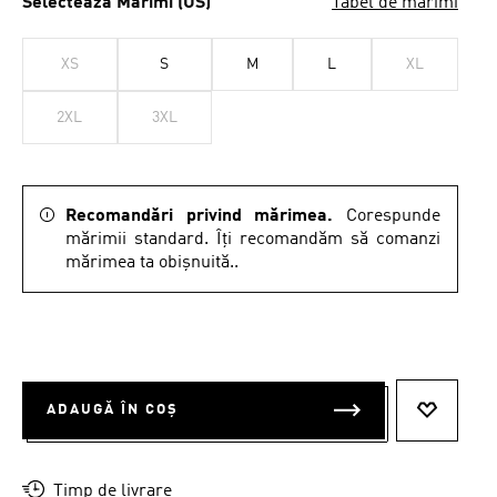
Selectează Mărimi (US)
Tabel de mărimi
XS
S
M
L
XL
2XL
3XL
Recomandări privind mărimea.
Corespunde
mărimii standard. Îți recomandăm să comanzi
mărimea ta obișnuită..
ADAUGĂ ÎN COȘ
ADAUGĂ 
Timp de livrare