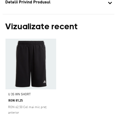
Detalii Privind Produsul
Vizualizate recent
U 3S WN SHORT
RON 81.25
RON
62.50
Cel mai mic preț
anterior