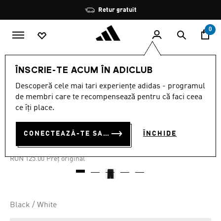
Salt la conținutul principal
Oprește
Retur gratuit
rotația
0
COPII
ÎMBRĂCĂMINTE
ÎNSCRIE-TE ACUM ÎN ADICLUB
Descoperă cele mai tari experiențe adidas - programul
Oferta pe timp limitat
de membri care te recompensează pentru că faci ceea
ce îți place.
U 3S WN SHORT
RON 81.25
CONECTEAZĂ-TE SAU ÎNSCRIE-TE ACUM
ÎNCHIDE
RON
62.50
Cel mai mic preț anterior
Preț redus de la
la
RON 125.00
Preț original
Black / White