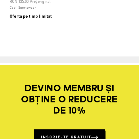
Preț redus de la
la
RON 125.00
Preț original
Copii Sportswear
Oferta pe timp limitat
DEVINO MEMBRU ȘI
OBȚINE O REDUCERE
DE 10%
ÎNSCRIE-TE GRATUIT