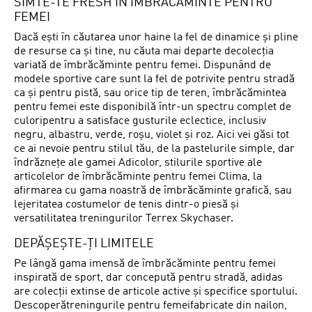
SIMTE-TE FRESH ÎN ÎMBRĂCĂMINTE PENTRU
FEMEI
Dacă ești în căutarea unor haine la fel de dinamice și pline
de resurse ca și tine, nu căuta mai departe decolecția
variată de îmbrăcăminte pentru femei. Dispunând de
modele sportive care sunt la fel de potrivite pentru stradă
ca și pentru pistă, sau orice tip de teren, îmbrăcămintea
pentru femei este disponibilă într-un spectru complet de
culoripentru a satisface gusturile eclectice, inclusiv
negru, albastru, verde, roșu, violet și roz. Aici vei găsi tot
ce ai nevoie pentru stilul tău, de la pastelurile simple, dar
îndrăznețe ale gamei Adicolor, stilurile sportive ale
articolelor de îmbrăcăminte pentru femei Clima, la
afirmarea cu gama noastră de îmbrăcăminte grafică, sau
lejeritatea costumelor de tenis dintr-o piesă și
versatilitatea treningurilor Terrex Skychaser.
DEPĂȘEȘTE-ȚI LIMITELE
Pe lângă gama imensă de îmbrăcăminte pentru femei
inspirată de sport, dar concepută pentru stradă, adidas
are colecții extinse de articole active și specifice sportului.
Descoperătreningurile pentru femeifabricate din nailon,