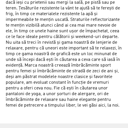
dacă ieși cu prietenii sau mergi la sală, pe pistă sau pe
teren. Țesăturile rezistente la vânt te ajută să te ferești de
frig, în timp ce materialele rezistente la apă și
impermeabile te mențin uscată. Straturile reflectorizante
te mențin vizibilă atunci când ai cea mai mare nevoie de
ele, în timp ce unele haine sunt ușor de împachetat, ceea
ce le face ideale pentru călătorii și weekend-uri departe.
Nu uita să treci în revistă și gama noastră de lenjerie de
relaxare, pentru că uneori este important să te relaxezi, în
timp ce gama noastră de grafică este un loc minunat de
unde să începi dacă ești în căutarea a ceva care să iasă în
evidență. Marca noastră creează îmbrăcăminte sport
pentru femei și îmbrăcăminte de stradă de zeci de ani și,
deși am păstrat modelele noastre clasice și favoritele
populare, am evoluat constant în funcție de vremuri
pentru a oferi ceva nou. Fie că ești în căutarea unor
pantaloni de yoga, a unor șorturi de alergare, ori de
îmbrăcăminte de relaxare sau haine elegante pentru
femei de petrecere a timpului liber, le vei găsi aici, la noi.