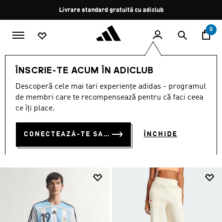
Salt la conținutul principal
Oprește
Livrare standard gratuită cu adiclub
rotația
0
Femei
ÎMBRĂCĂMINTE
ÎNSCRIE-TE ACUM ÎN ADICLUB
ÎMBRĂCĂMINTE
Descoperă cele mai tari experiențe adidas - programul
(3347)
de membri care te recompensează pentru că faci ceea
ce îți place.
Filtrează
Imagini Mari
CONECTEAZĂ-TE SAU ÎNSCRIE-TE ACUM
ÎNCHIDE
ÎMBRĂCĂMINTE
Tricouri și topuri
Colanți și pantaloni de yoga