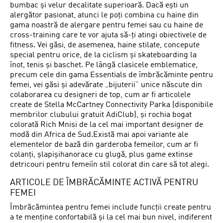
bumbac și velur decalitate superioară. Dacă ești un
alergător pasionat, atunci le poți combina cu haine din
gama noastră de alergare pentru femei sau cu haine de
cross-training care te vor ajuta să-ți atingi obiectivele de
fitness. Vei găsi, de asemenea, haine stilate, concepute
special pentru orice, de la ciclism și skateboarding la
înot, tenis și baschet. Pe lângă clasicele emblematice,
precum cele din gama Essentials de îmbrăcăminte pentru
femei, vei găsi și adevărate „bijuterii” unice născute din
colaborarea cu designeri de top, cum ar fi articolele
create de Stella McCartney Connectivity Parka (disponibile
membrilor clubului gratuit AdiClub), și rochia bogat
colorată Rich Mnisi de la cel mai important designer de
modă din Africa de Sud.Există mai apoi variante ale
elementelor de bază din garderoba femeilor, cum ar fi
colanți, șlapișihanorace cu glugă, plus game extinse
detricouri pentru femeiîn stil colorat din care să tot alegi.
ARTICOLE DE ÎMBRĂCĂMINTE ACTIVĂ PENTRU
FEMEI
Îmbrăcămintea pentru femei include funcții create pentru
a te menține confortabilă și la cel mai bun nivel, indiferent