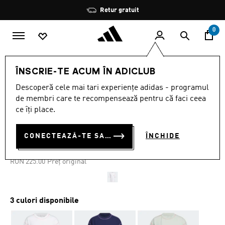
Salt la conținutul principal
Oprește
Retur gratuit
rotația
0
Femei
ÎMBRĂCĂMINTE
ÎNSCRIE-TE ACUM ÎN ADICLUB
Descoperă cele mai tari experiențe adidas - programul
Oferta pe timp limitat
de membri care te recompensează pentru că faci ceea
ce îți place.
W SPOR G PKT T
RON 112.50
CONECTEAZĂ-TE SAU ÎNSCRIE-TE ACUM
ÎNCHIDE
RON
90.00
Cel mai mic preț anterior
Preț redus de la
la
RON 225.00
Preț original
3 culori disponibile