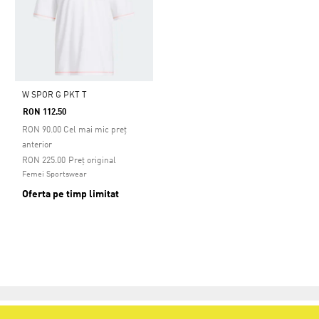
W SPOR G PKT T
RON 112.50
RON
90.00
Cel mai mic preț
anterior
Preț redus de la
la
RON 225.00
Preț original
Femei Sportswear
Oferta pe timp limitat