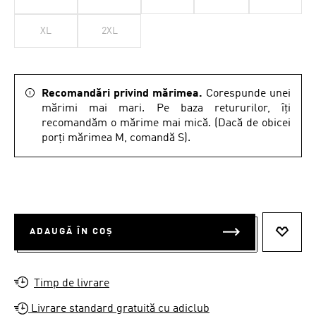
XL
2XL
Recomandări privind mărimea.
Corespunde unei
mărimi mai mari. Pe baza retururilor, îți
recomandăm o mărime mai mică. (Dacă de obicei
porți mărimea M, comandă S).
ADAUGĂ ÎN COȘ
ADAUG
Timp de livrare
Livrare standard gratuită cu adiclub