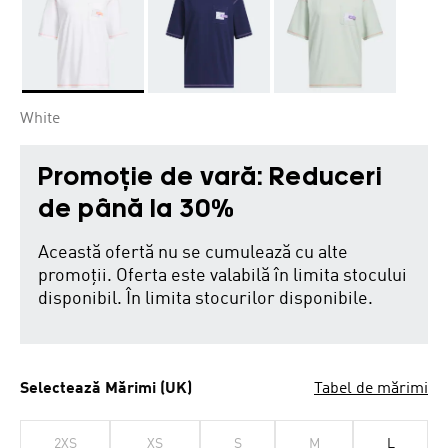
Da
White
Promoție de vară: Reduceri
de până la 30%
Această ofertă nu se cumulează cu alte
promoții. Oferta este valabilă în limita stocului
disponibil. În limita stocurilor disponibile.
Selectează Mărimi (UK)
Tabel de mărimi
2XS
XS
S
M
L