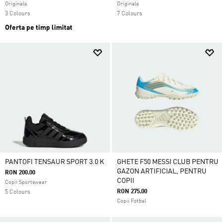
Originals
Originals
3 Colours
7 Colours
Oferta pe timp limitat
PANTOFI TENSAUR SPORT 3.0 K
GHETE F50 MESSI CLUB PENTRU
GAZON ARTIFICIAL, PENTRU
RON 200.00
COPII
Copii Sportswear
RON 275.00
5 Colours
Copii Fotbal