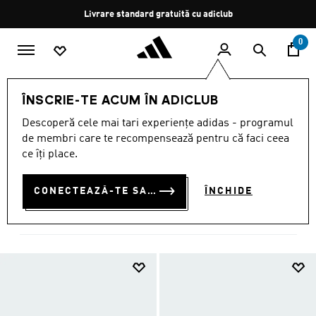
Salt la conținutul principal
Oprește
Livrare standard gratuită cu adiclub
rotația
0
BĂRBAȚI
ÎNCĂLȚĂMINTE
ÎNSCRIE-TE ACUM ÎN ADICLUB
PANTOFI PENTRU BĂRBAȚI
Descoperă cele mai tari experiențe adidas - programul
de membri care te recompensează pentru că faci ceea
(4523)
ce îți place.
Filtrează
Imagini Mari
CONECTEAZĂ-TE SAU ÎNSCRIE-TE ACUM
ÎNCHIDE
ÎNCĂLȚĂMINTE
Pantofi casual
Sală și antrenament
Fotbal