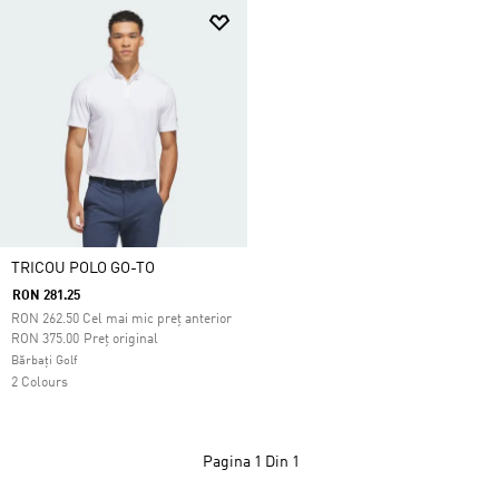
TRICOU POLO GO-TO
RON 281.25
RON
262.50
Cel mai mic preț anterior
Preț redus de la
la
RON 375.00
Preț original
Bărbați Golf
2 Colours
Pagina
1 Din 1