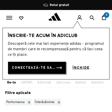
Salt la conținutul principal
Oprește
Retur gratuit
rotația
0
Franchises
Go-to
ÎNSCRIE-TE ACUM ÎN ADICLUB
PERFORMANCE ·
Descoperă cele mai tari experiențe adidas - programul
de membri care te recompensează pentru că faci ceea
ÎMBRĂCĂMINTE
·
GO-TO
ce îți place.
(1)
CONECTEAZĂ-TE SAU ÎNSCRIE-TE ACUM
ÎNCHIDE
Filtrează
Imagini Mari
Go-to
4DFWD
Adibreak
Adicross
Adifom
Adilette
Ad
Filtre aplicate
Elimină filtrul Sortat momentan după DIVIZIE: Performance
Elimină filtrul Sortat momentan după 
Performance
Îmbrăcăminte