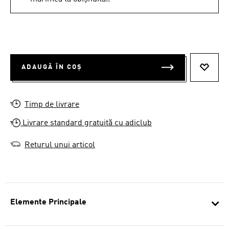
ADAUGĂ ÎN COȘ
ADAUG
Timp de livrare
Livrare standard gratuită cu adiclub
Returul unui articol
Elemente Principale