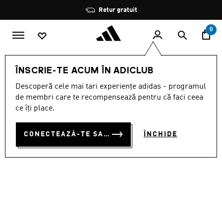
Salt la conținutul principal
Oprește
Retur gratuit
rotația
0
MĂRCI
Originals
Încălţăminte
ÎNSCRIE-TE ACUM ÎN ADICLUB
Descoperă cele mai tari experiențe adidas - programul
PANTOFI BUSENITZ VULC II
de membri care te recompensează pentru că faci ceea
RON 400.00
ce îți place.
CONECTEAZĂ-TE SAU ÎNSCRIE-TE ACUM
ÎNCHIDE