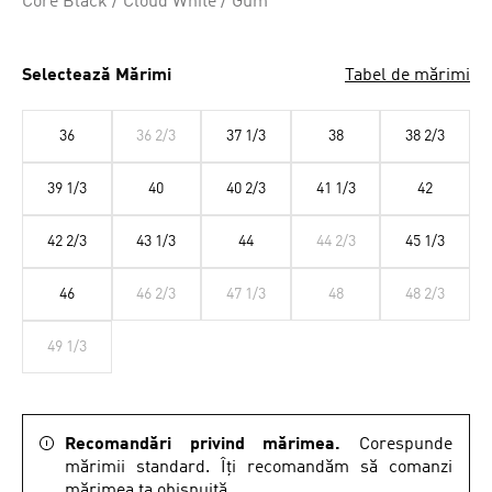
Core Black / Cloud White / Gum
Selectează Mărimi
Tabel de mărimi
36
36 2/3
37 1/3
38
38 2/3
39 1/3
40
40 2/3
41 1/3
42
42 2/3
43 1/3
44
44 2/3
45 1/3
46
46 2/3
47 1/3
48
48 2/3
49 1/3
Recomandări privind mărimea.
Corespunde
mărimii standard. Îți recomandăm să comanzi
mărimea ta obișnuită..