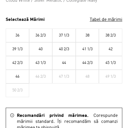
Cloud White / Silver Metallic / Collegiate Navy
Selectează Mărimi
Tabel de mărimi
36
36 2/3
37 1/3
38
38 2/3
39 1/3
40
40 2/3
41 1/3
42
42 2/3
43 1/3
44
44 2/3
45 1/3
46
46 2/3
47 1/3
48
49 1/3
50 2/3
Recomandări privind mărimea.
Corespunde
mărimii standard. Îți recomandăm să comanzi
mărimea ta obișnuită..