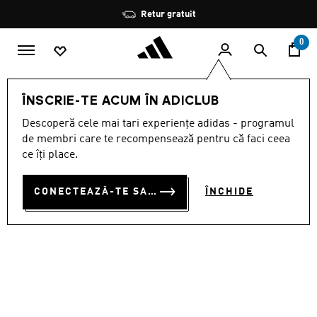
Salt la conținutul principal
Oprește
Retur gratuit
rotația
0
SPORTURI
Golf
Încălțăminte
ÎNSCRIE-TE ACUM ÎN ADICLUB
Descoperă cele mai tari experiențe adidas - programul
PANTOFI MC70 GOLF
de membri care te recompensează pentru că faci ceea
RON 800.00
ce îți place.
CONECTEAZĂ-TE SAU ÎNSCRIE-TE ACUM
ÎNCHIDE