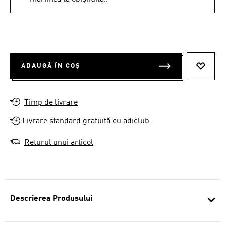
ADAUGĂ ÎN COȘ
ADAUG
Timp de livrare
Livrare standard gratuită cu adiclub
Returul unui articol
Descrierea Produsului